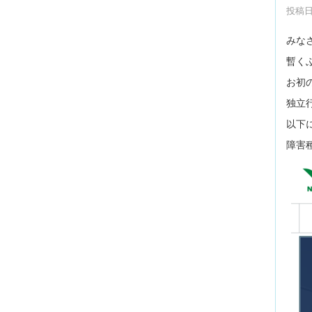
投稿日時
みな
暫く
お初
独立
以下
障害