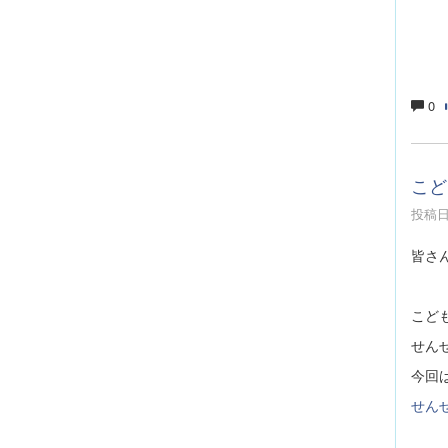
0
こど
投稿日時
皆さ
こど
せん
今回は
せん