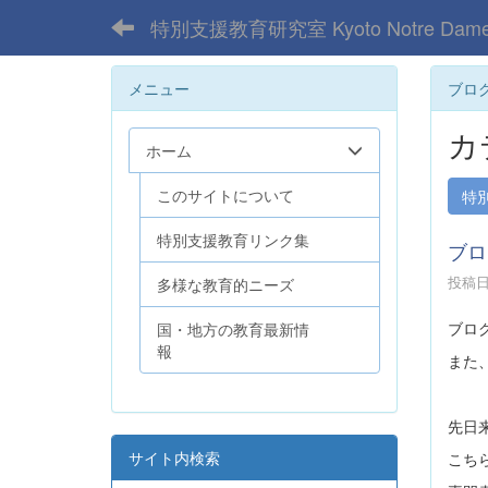
特別支援教育研究室 Kyoto Notre Dame 
メニュー
ブロ
カ
ホーム
このサイトについて
特
特別支援教育リンク集
ブロ
投稿日時
多様な教育的ニーズ
ブロ
国・地方の教育最新情
報
また
先日
サイト内検索
こち