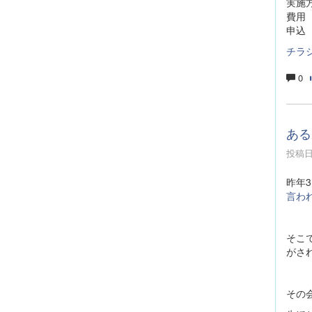
実施
費用
申込
チラ
0
ある
投稿日時
昨年
言わ
そこ
がさ
その