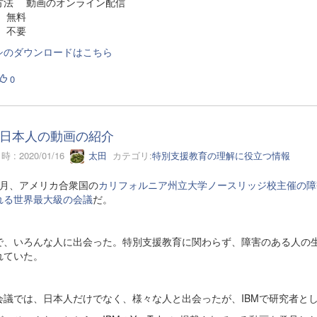
方法 動画のオンライン配信
 無料
 不要
シのダウンロードはこちら
0
日本人の動画の紹介
 : 2020/01/16
太田
カテゴリ:
特別支援教育の理解に役立つ情報
3月、アメリカ合衆国の
カリフォルニア州立大学ノースリッジ校主催の障
れる世界最大級の会議
だ。
で、いろんな人に出会った。特別支援教育に関わらず、障害のある人の
れていた。
会議では、日本人だけでなく、様々な人と出会ったが、IBMで研究者と