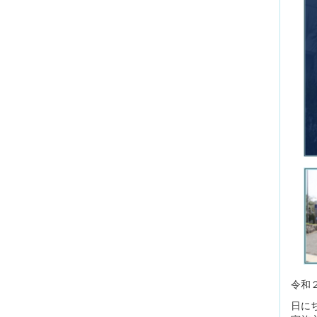
令和
日に