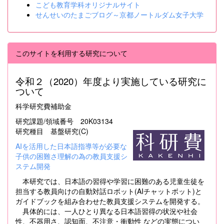
こども教育学科オリジナルサイト
せんせいのたまごブログ～京都ノートルダム女子大学
このサイトを利用する研究について
令和２（2020）年度より実施している研究に
ついて
科学研究費補助金
研究課題/領域番号 20K03134
研究種目 基盤研究(C)
AIを活用した日本語指導等が必要な
子供の困難さ理解の為の教員支援シ
ステム開発
本研究では、日本語の習得や学習に困難のある児童生徒を
担当する教員向けの自動対話ロボット(AIチャットボット)と
ガイドブックを組み合わせた教員支援システムを開発する。
具体的には、一人ひとり異なる日本語習得の状況や社会
性、不器用さ、認知面、不注意・衝動性 などの実態につい