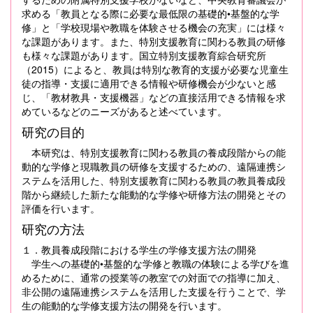
求める「教員となる際に必要な最低限の基礎的•基盤的な学
修」と「学校現場や教職を体験させる機会の充実」には様々
な課題があります。また、特別支援教育に関わる教員の研修
も様々な課題があります。国立特別支援教育綜合研究所
（2015）によると、教員は特別な教育的支援が必要な児童生
徒の指導・支援に適用できる情報や研修機会が少ないと感
じ、「教材教具・支援機器」などの直接活用できる情報を求
めているなどのニーズがあると述べています。
研究の目的
本研究は、特別支援教育に関わる教員の養成段階からの能
動的な学修と現職教員の研修を支援するための、遠隔連携シ
ステムを活用した、特別支援教育に関わる教員の教員養成段
階から継続した新たな能動的な学修や研修方法の開発とその
評価を行います。
研究の方法
１．教員養成段階における学生の学修支援方法の開発
学生への基礎的•基盤的な学修と教職の体験による学びを進
めるために、通常の授業等の教室での対面での指導に加え、
非公開の遠隔連携システムを活用した支援を行うことで、学
生の能動的な学修支援方法の開発を行います。