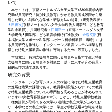
いて
本サイトは、京都ノートルダム女子大学平成30年度学内研
究助成共同研究「特別支援教育にかかる教員養成段階から継
続した新しい能動的な学修・研修方法の開発」(研究代表者：
太田容次(
京都ノートルダム女子大学現代人間学部こども教育
学科准教授)、共同研究者：
江川正一
（京都ノートルダム女子
大学現代人間学部こども教育学科特任准教授)、
金森克浩
(日
本福祉大学スポーツ科学部 スポーツ科学科教授：当時）によ
る共同研究を推進し、インクルーシブ教育システム構築を目
指した特別支援教育の推進に寄与するために設置しました。
本研究は、特別支援教育に関わる教員を目指す学生と特別
支援教育に関わる教員等を対象に、以下に示す研究の背景・
目的及び方法で進めます。
研究の背景
インクルーシブ教育システムの構築に向けた特別支援教育
の進展は喫緊の課題であり、教員養成段階からすべての教員
が特別支援教育についての専門性を高めることが求められて
います(中央教育審議会(2015))。しかし、特別支援学校教諭
一種免許状が取得できる大学の6割強は私立大学が占めてお
り、本学などの私立大学には、学生が学校現場や教職を体験
するための附属特別支援学校がないなど、中央教育審議会が