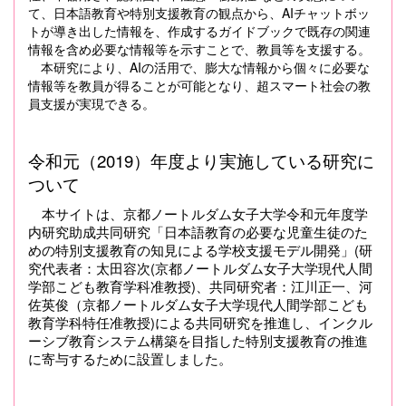
て、日本語教育や特別支援教育の観点から、AIチャットボッ
トが導き出した情報を、作成するガイドブックで既存の関連
情報を含め必要な情報等を示すことで、教員等を支援する。
本研究により、AIの活用で、膨大な情報から個々に必要な
情報等を教員が得ることが可能となり、超スマート社会の教
員支援が実現できる。
令和元（2019）年度より実施している研究に
ついて
本サイトは、京都ノートルダム女子大学令和元年度学
内研究助成共同研究「日本語教育の必要な児童生徒のた
めの特別支援教育の知見による学校支援モデル開発」(研
究代表者：太田容次(京都ノートルダム女子大学現代人間
学部こども教育学科准教授)、共同研究者：江川正一、河
佐英俊（京都ノートルダム女子大学現代人間学部こども
教育学科特任准教授)による共同研究を推進し、インクル
ーシブ教育システム構築を目指した特別支援教育の推進
に寄与するために設置しました。