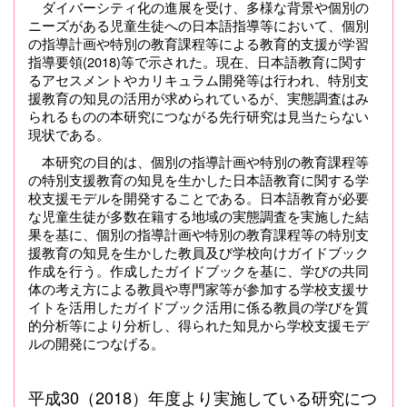
ダイバーシティ化の進展を受け、多様な背景や個別の
ニーズがある児童生徒への日本語指導等において、個別
の指導計画や特別の教育課程等による教育的支援が学習
指導要領(2018)等で示された。現在、日本語教育に関す
るアセスメントやカリキュラム開発等は行われ、特別支
援教育の知見の活用が求められているが、実態調査はみ
られるものの本研究につながる先行研究は見当たらない
現状である。
本研究の目的は、個別の指導計画や特別の教育課程等
の特別支援教育の知見を生かした日本語教育に関する学
校支援モデルを開発することである。日本語教育が必要
な児童生徒が多数在籍する地域の実態調査を実施した結
果を基に、個別の指導計画や特別の教育課程等の特別支
援教育の知見を生かした教員及び学校向けガイドブック
作成を行う。作成したガイドブックを基に、学びの共同
体の考え方による教員や専門家等が参加する学校支援サ
イトを活用したガイドブック活用に係る教員の学びを質
的分析等により分析し、得られた知見から学校支援モデ
ルの開発につなげる。
平成30（2018）年度より実施している研究につ