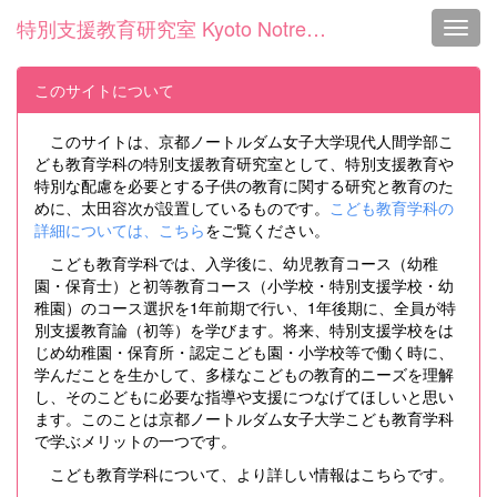
特別支援教育研究室 Kyoto Notre Dame Univ.
Toggl
このサイトについて
このサイトは、京都ノートルダム女子大学現代人間学部こ
ども教育学科の特別支援教育研究室として、特別支援教育や
特別な配慮を必要とする子供の教育に関する研究と教育のた
めに、太田容次が設置しているものです。
こども教育学科の
詳細については、こちら
をご覧ください。
こども教育学科では、入学後に、幼児教育コース（幼稚
園・保育士）と初等教育コース（小学校・特別支援学校・幼
稚園）のコース選択を1年前期で行い、1年後期に、全員が特
別支援教育論（初等）を学びます。将来、特別支援学校をは
じめ幼稚園・保育所・認定こども園・小学校等で働く時に、
学んだことを生かして、多様なこどもの教育的ニーズを理解
し、そのこどもに必要な指導や支援につなげてほしいと思い
ます。このことは京都ノートルダム女子大学こども教育学科
で学ぶメリットの一つです。
こども教育学科について、より詳しい情報はこちらです。