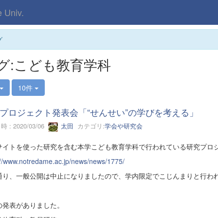
Univ.
グ
グ:こども教育学科
10件
プロジェクト発表会「“せんせい”の学びを考える」
 : 2020/03/06
太田
カテゴリ:
学会や研究会
サイトを使った研究を含む本学こども教育学科で行われている研究プロジ
://www.notredame.ac.jp/news/news/1775/
通り、一般公開は中止になりましたので、学内限定でこじんまりと行わ
の発表がありました。