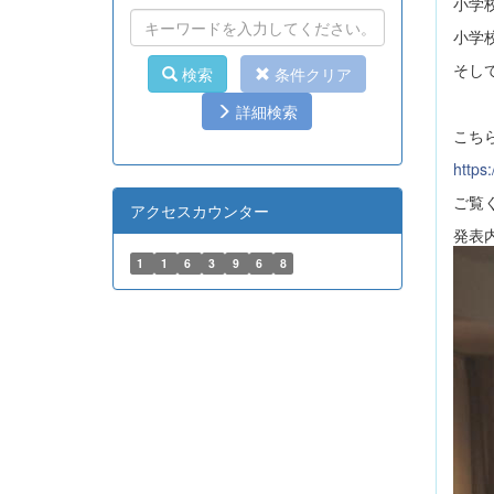
小学
小学
そし
検索
条件クリア
詳細検索
こち
https
ご覧
アクセスカウンター
発表
1
1
6
3
9
6
8