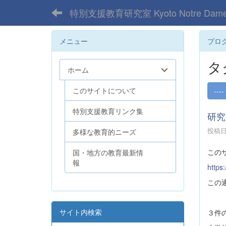
特別支援教育研究室 Kyoto Notre Dame 
メニュー
ブロ
タ
ホーム
このサイトについて
----
特別支援教育リンク集
研究
投稿日時
多様な教育的ニーズ
この
国・地方の教育最新情
報
https
この
サイト内検索
３件