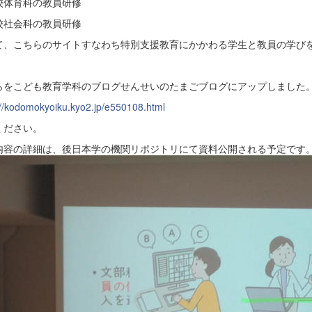
校体育科の教員研修
校社会科の教員研修
て、こちらのサイトすなわち特別支援教育にかかわる学生と教員の学び
らをこども教育学科のブログせんせいのたまごブログにアップしました
://kodomokyoiku.kyo2.jp/e550108.html
ください。
内容の詳細は、後日本学の機関リポジトリにて資料公開される予定です