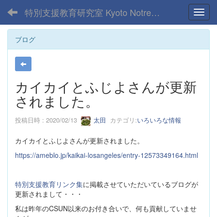
特別支援教育研究室 Kyoto Notre Dame Univ.
Toggl
ブログ
カイカイとふじよさんが更新
されました。
投稿日時 : 2020/02/13
太田
カテゴリ:
いろいろな情報
カイカイとふじよさんが更新されました。
https://ameblo.jp/kaikai-losangeles/entry-12573349164.html
特別支援教育リンク集
に掲載させていただいているブログが
更新されまして・・・
私は昨年のCSUN以来のお付き合いで、何も貢献していませ